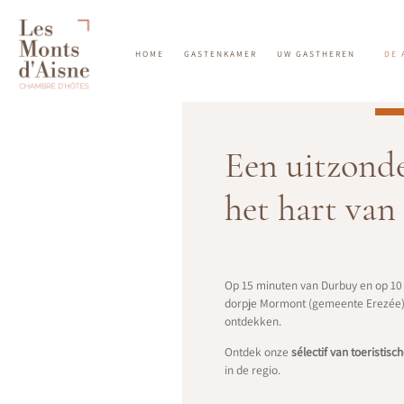
HOME
GASTENKAMER
UW GASTHEREN
DE 
Een uitzonder
het hart van
Op 15 minuten van Durbuy en op 10 
dorpje Mormont (gemeente Erezée)
ontdekken.
Ontdek onze
sélectif van toeristisc
in de regio.