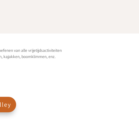
enen van alle vrijetijdsactiviteiten
en, kajakken, boomklimmen, enz.
lley