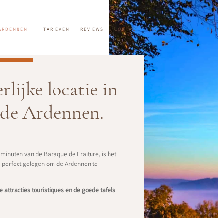
ARDENNEN
TARIEVEN
REVIEWS
CONTACT
FR
lijke locatie in
 de Ardennen.
minuten van de Baraque de Fraiture, is het
 perfect gelegen om de Ardennen te
he attracties touristiques en de goede tafels