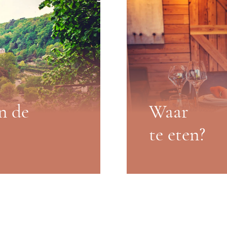
n de
Waar
te eten?