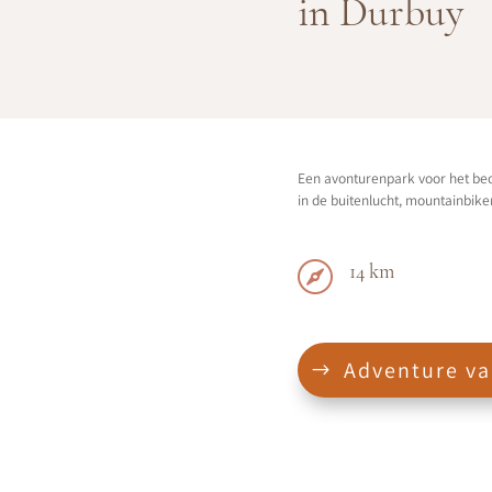
in Durbuy
Een avonturenpark voor het beoef
in de buitenlucht, mountainbik

14 km
Adventure va