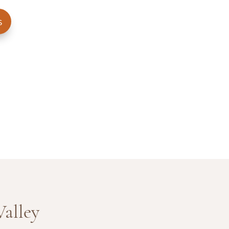
s
alley