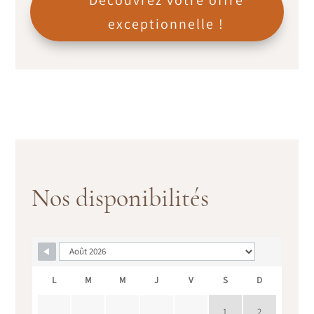
exceptionnelle !
Nos disponibilités
L
M
M
J
V
S
D
1
2